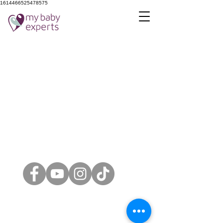
1614466525478575
Contact Us